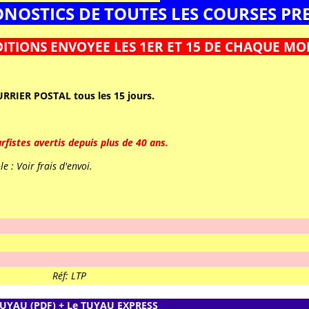
NOSTICS DE TOUTES LES COURSES P
DITIONS ENVOYEE LES 1ER ET 15 DE CHAQUE MO
RRIER POSTAL tous les 15 jours.
rfistes avertis depuis plus de 40 ans.
e : Voir frais d'envoi.
Réf: LTP
TUYAU (PDF) + Le TUYAU EXPRESS