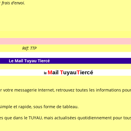
 frais d'envoi.
Réf: TTP
Le Mail Tuyau Tiercé
M
ail
T
uyau
T
iercé
le
 votre messagerie Internet, retrouvez toutes les informations pour
simple et rapide, sous forme de tableau.
 que dans le TUYAU, mais actualisées quotidiennement pour tous