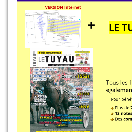
VERSION Internet
+
LE T
Tous les 
egalement
Pour bénéf
Plus de
7
13 note
Des
com