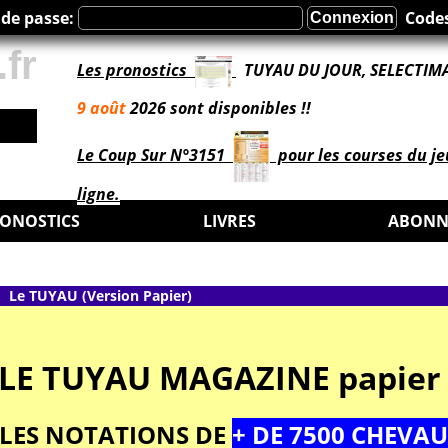
de passe:
Codes
.fr
Les pronostics
TUYAU DU JOUR, SELECTIMA
9 août
2026 sont disponibles !!
!
Le Coup Sur N°3151
pour les courses du je
ligne.
ONOSTICS
LIVRES
ABONN
Le TUYAU (Version Papier)
LE TUYAU MAGAZINE papier
 LES NOTATIONS DE
+ DE 7500 CHEVA