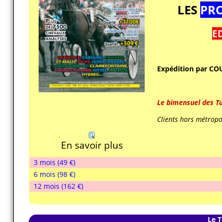
LES
PRO
E
Expédition par COU
Le bimensuel des Tu
Clients hors métropol
En savoir plus
3 mois (49 €)
6 mois (98 €)
12 mois (162 €)
Le 