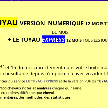
UYAU
VERSION NUMERIQUE
12 MOIS
T
DU MOIS
+ LE TUYAU
EXPRESS
12 MOIS
TOUS LES JOU
er
1
et 15 du mois directement dans votre boite mai
 consultable depuis n'importe où avec vos identif
icier du service
LE TUYAU EXPRESS
et de la version PDF du
TUYA
500 chevaux notés et analysés
chaque quinzaine.
s
ou repères différents
par cheval
.
mentaires
, des
méthodes
, des
statistiques
.