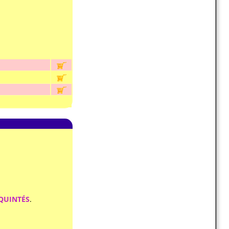
-QUINTÉS
.