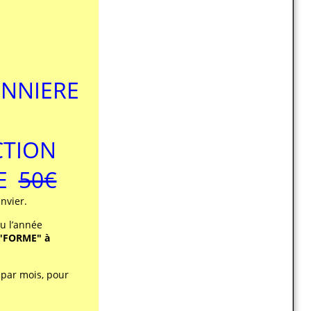
ONNIERE
CTION
DE
50€
nvier.
u l’année
"FORME" à
 par mois, pour