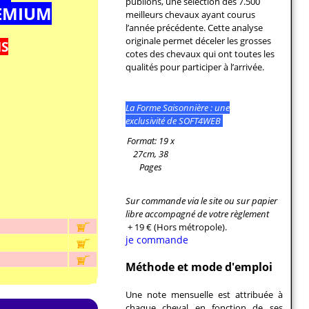
publions, une sélection des 7.500
REMIUM
meilleurs chevaux ayant courus
l’année précédente. Cette analyse
originale permet déceler les grosses
IS
cotes des chevaux qui ont toutes les
qualités pour participer à l’arrivée.
La Forme Saisonnière : une
exclusivité de SOFT4WEB
Format: 19 x
27cm, 38
Pages
Sur commande via le site ou sur papier
libre accompagné de votre règlement
+ 19 € (Hors métropole).
je commande
Méthode et mode d'emploi
Une note mensuelle est attribuée à
chaque cheval en fonction de ses