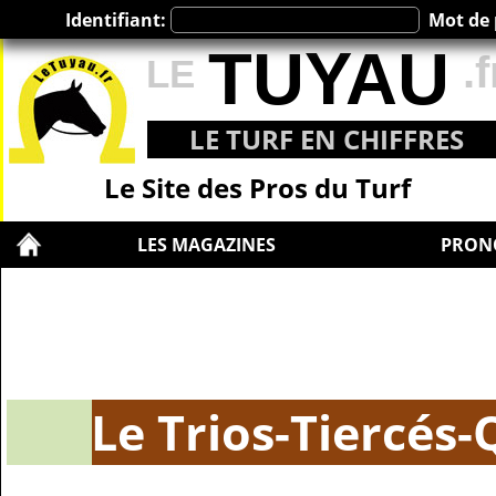
Identifiant:
Mot de 
TUYAU
.f
LE
LE TURF EN CHIFFRES
Le Site des Pros du Turf
LES MAGAZINES
PRON
Le Trios-Tiercés