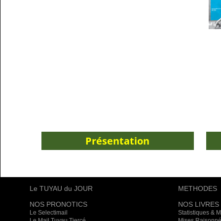
Présentation
Le TUYAU du JOUR
METHODES
NOS PRONOTICS
NOS LIVRES
Le Selectimail
Statistiques & 
Le Mail Tuyau Tiercé
Mises Raisonné