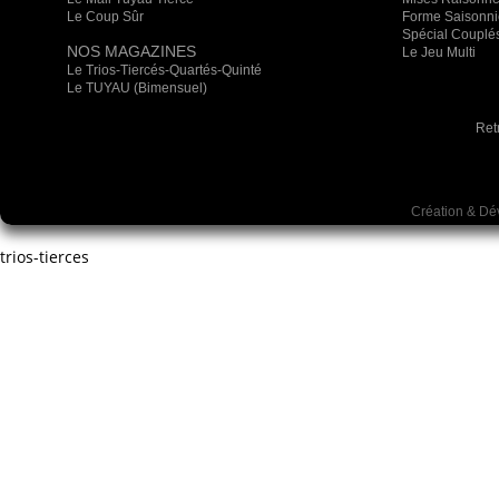
Le Coup Sûr
Forme Saisonni
Spécial Couplé
NOS MAGAZINES
Le Jeu Multi
Le Trios-Tiercés-Quartés-Quinté
Le TUYAU (Bimensuel)
Ret
Création & D
trios-tierces