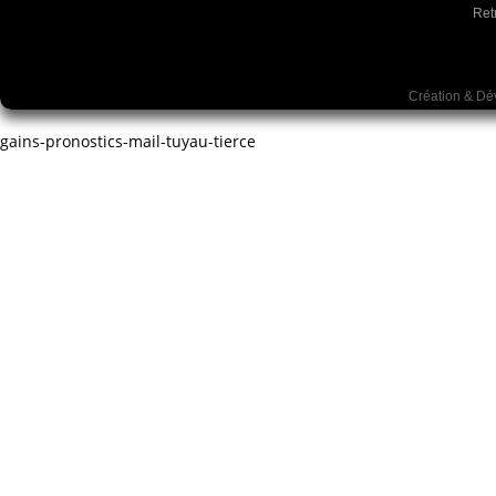
Ret
Création & D
gains-pronostics-mail-tuyau-tierce