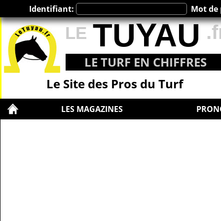
Identifiant:
Mot de 
TUYAU
.f
LE
LE TURF EN CHIFFRES
Le Site des Pros du Turf
LES MAGAZINES
PRON