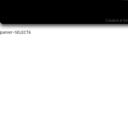
Création & D
panier~SELECT6