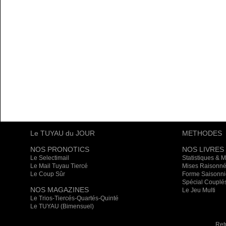
Le TUYAU du JOUR
METHODES
NOS PRONOTICS
NOS LIVRES
Le Selectimail
Statistiques & 
Le Mail Tuyau Tiercé
Mises Raisonné
Le Coup Sûr
Forme Saisonni
Spécial Couplé
NOS MAGAZINES
Le Jeu Multi
Le Trios-Tiercés-Quartés-Quinté
Le TUYAU (Bimensuel)
Ret