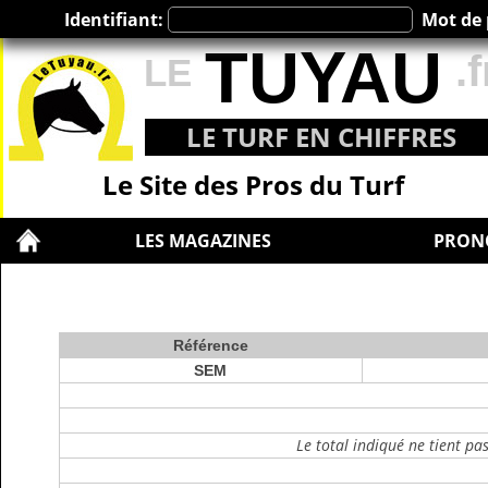
Identifiant:
Mot de 
TUYAU
.f
LE
LE TURF EN CHIFFRES
Le Site des Pros du Turf
LES MAGAZINES
PRON
Référence
SEM
Le total indiqué ne tient pa