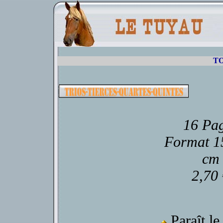
TO
16 Pa
Format 1
cm
2,70
Paraît le