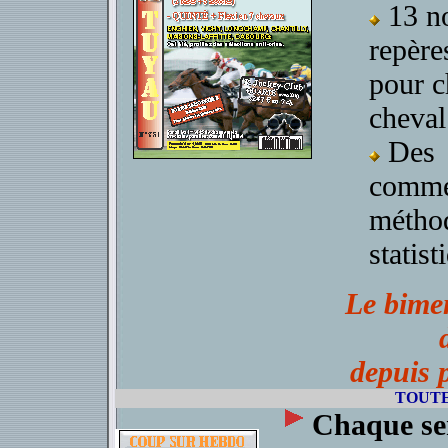
13 no
repère
pour 
cheval
Des
commen
méthod
statist
Le bime
depuis 
TOUTE
Chaque se