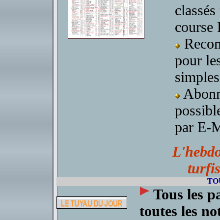
classés
course
Reco
pour le
simples
Abonn
possibl
par E-M
L'hebd
turfi
TO
Tous les p
toutes les n