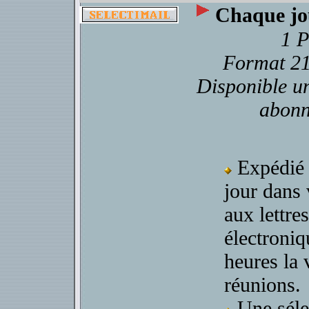
Chaque jou
1 
Format 21
Disponible u
abon
Expédié
jour dans 
aux lettres
électroniq
heures la 
réunions.
Une séle