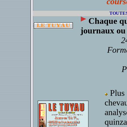
cours
TOUTES
Chaque qu
journaux ou
2
Forma
P
Plus 
chevau
analys
quinza