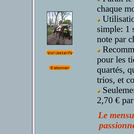
chaque mo
Utilisati
simple: 1 
note par c
Recomm
pour les ti
quartés, q
trios, et c
Seuleme
2,70 € par
Le mensu
passionn