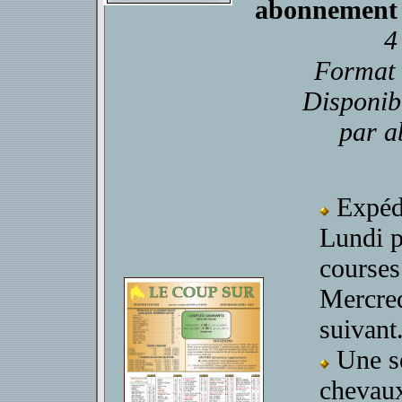
abonnement
4
Format 
Disponib
par a
Expéd
Lundi p
courses
Mercre
suivant
Une sé
chevaux