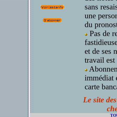
sans resai
une person
du pronost
Pas de r
fastidieus
et de ses n
travail est
Abonnem
immédiat e
carte banc
Le site de
ch
TO