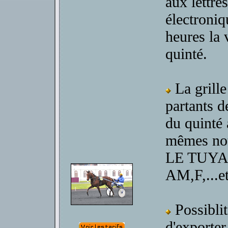
aux lettres
électroniq
heures la 
quinté.
La grille
partants d
du quinté 
mêmes no
LE TUYA
AM,F,...e
Possiblit
d'exporter